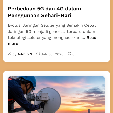
o
s
Perbedaan 5G dan 4G dalam
t
Penggunaan Sehari-Hari
e
Evolusi Jaringan Seluler yang Semakin Cepat
d
Jaringan 5G menjadi generasi terbaru dalam
i
P
teknologi seluler yang menghadirkan …
Read
n
e
more
r
by
Admin 2
Juli 30, 2026
0
b
e
d
a
a
n
5
G
d
a