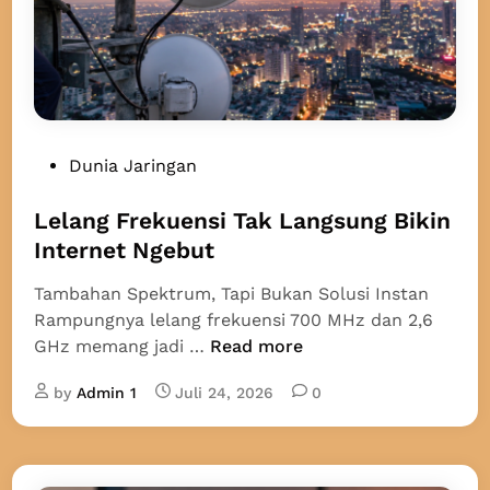
n
4
G
d
a
l
P
Dunia Jaringan
a
o
m
s
Lelang Frekuensi Tak Langsung Bikin
P
t
Internet Ngebut
e
e
n
Tambahan Spektrum, Tapi Bukan Solusi Instan
d
g
Rampungnya lelang frekuensi 700 MHz dan 2,6
i
g
L
GHz memang jadi …
Read more
n
u
e
n
by
Admin 1
Juli 24, 2026
0
l
a
a
a
n
n
g
S