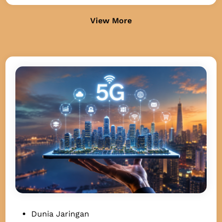
View More
P
Dunia Jaringan