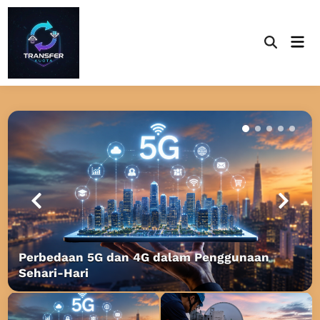
Skip
to
Mai
content
Open
Men
Search
Perbedaan 5G dan 4G dalam Penggunaan
Sehari-Hari