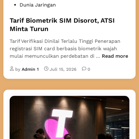
u
P
Dunia Jaringan
k
t
o
t
s
Tarif Biometrik SIM Disorot, ATSI
r
t
Minta Turun
u
e
m
Tarif Verifikasi Dinilai Terlalu Tinggi Penerapan
d
u
registrasi SIM card berbasis biometrik wajah
i
n
T
mulai memunculkan perdebatan di …
Read more
n
t
a
u
by
Admin 1
Juli 15, 2026
0
r
k
i
6
f
G
B
i
o
m
e
t
r