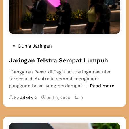
i
k
S
I
M
D
P
Dunia Jaringan
i
o
s
s
Jaringan Telstra Sempat Lumpuh
o
t
r
Gangguan Besar di Pagi Hari Jaringan seluler
e
o
terbesar di Australia sempat mengalami
d
t
J
gangguan besar yang berdampak …
Read more
i
,
a
n
A
by
Admin 2
Juli 9, 2026
0
r
T
i
S
n
I
g
M
a