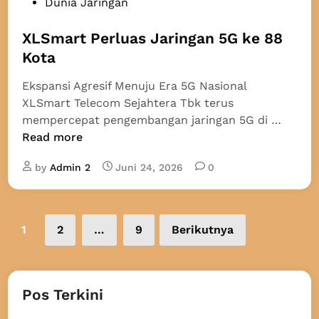
P
Dunia Jaringan
S
o
c
s
XLSmart Perluas Jaringan 5G ke 88
a
t
Kota
n
e
W
Ekspansi Agresif Menuju Era 5G Nasional
d
a
XLSmart Telecom Sejahtera Tbk terus
i
j
X
mempercepat pengembangan jaringan 5G di …
n
a
L
Read more
h
S
R
by
Admin 2
Juni 24, 2026
0
m
e
a
g
r
i
Paginasi
t
s
1
2
…
9
Berikutnya
P
pos
t
e
r
r
a
l
Pos Terkini
s
u
i