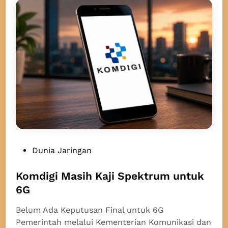
F
e
r
h
e
a
k
r
u
i
e
-
n
H
s
a
i
r
T
i
a
k
P
Dunia Jaringan
L
o
a
s
Komdigi Masih Kaji Spektrum untuk
n
t
6G
g
e
s
Belum Ada Keputusan Final untuk 6G
d
u
Pemerintah melalui Kementerian Komunikasi dan
i
n