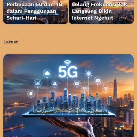
Perbedaan 5G dan 4G
Lelang Frekuensi Tak
dalam Penggunaan
Langsung Bikin
Sehari-Hari
Internet Ngebut
Latest