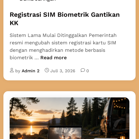
a
o
j
s
Registrasi SIM Biometrik Gantikan
i
t
KK
b
e
F
Sistem Lama Mulai Ditinggalkan Pemerintah
d
a
resmi mengubah sistem registrasi kartu SIM
i
c
dengan menghadirkan metode berbasis
n
e
R
biometrik …
Read more
R
e
e
by
Admin 2
Juli 3, 2026
0
g
c
i
o
s
g
t
n
r
i
a
t
s
i
i
o
S
n