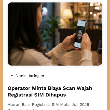
H
K
a
K
d
i
r
k
a
n
S
p
a
c
e
P
Dunia Jaringan
S
o
a
s
Operator Minta Biaya Scan Wajah
i
t
Registrasi SIM Dihapus
l
e
u
Aturan Baru Registrasi SIM Mulai Juli 2026
d
n