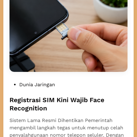
i
n
n
T
t
e
a
l
T
s
u
t
r
r
u
a
n
S
e
m
P
Dunia Jaringan
p
o
a
s
Registrasi SIM Kini Wajib Face
t
t
Recognition
L
e
u
Sistem Lama Resmi Dihentikan Pemerintah
d
m
mengambil langkah tegas untuk menutup celah
i
p
penyalahgunaan nomor telepon seluler. Dengan
n