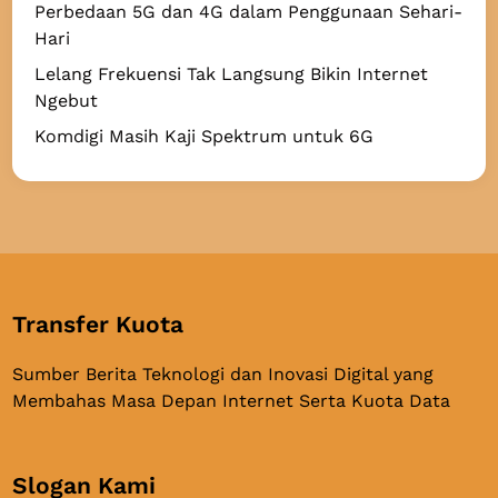
a
Perbedaan 5G dan 4G dalam Penggunaan Sehari-
S
s
Hari
I
J
M
Lelang Frekuensi Tak Langsung Bikin Internet
a
D
Ngebut
r
i
Komdigi Masih Kaji Spektrum untuk 6G
i
h
n
a
g
p
a
u
n
s
5
G
Transfer Kuota
k
e
Sumber Berita Teknologi dan Inovasi Digital yang
8
Membahas Masa Depan Internet Serta Kuota Data
8
K
o
Slogan Kami
t