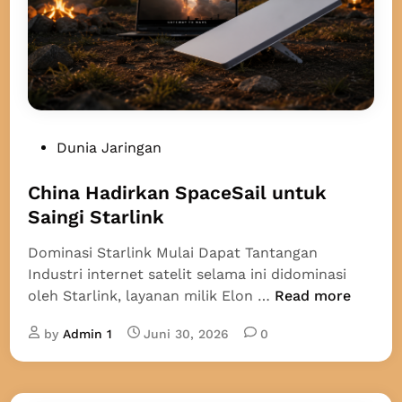
I
M
B
i
o
m
e
P
Dunia Jaringan
t
o
r
s
China Hadirkan SpaceSail untuk
i
t
Saingi Starlink
k
e
G
Dominasi Starlink Mulai Dapat Tantangan
d
a
Industri internet satelit selama ini didominasi
i
n
C
oleh Starlink, layanan milik Elon …
Read more
n
t
h
i
by
Admin 1
Juni 30, 2026
0
i
k
n
a
a
n