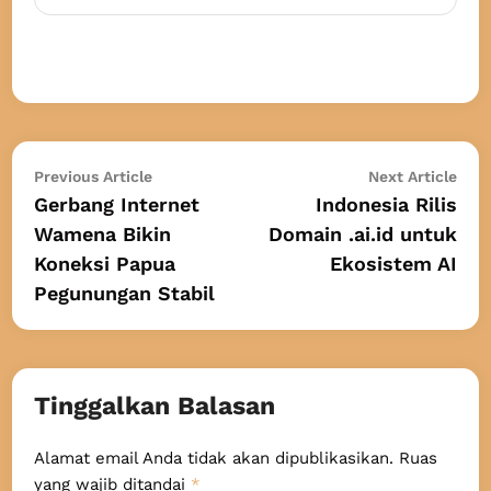
Navigasi
Previous
Nex
Previous Article
Next Article
article:
arti
Gerbang Internet
Indonesia Rilis
pos
Wamena Bikin
Domain .ai.id untuk
Koneksi Papua
Ekosistem AI
Pegunungan Stabil
Tinggalkan Balasan
Alamat email Anda tidak akan dipublikasikan.
Ruas
yang wajib ditandai
*