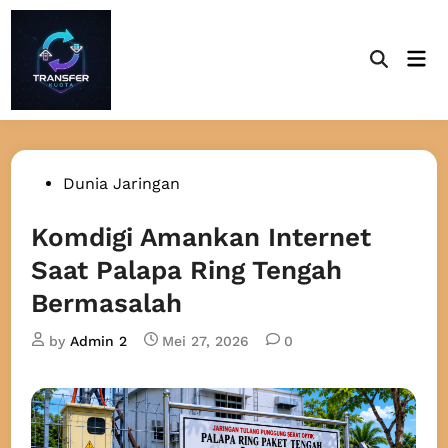
Skip
to
Mai
content
Open
Men
Search
Posted
Dunia Jaringan
in
Komdigi Amankan Internet
Saat Palapa Ring Tengah
Bermasalah
by
Admin 2
Mei 27, 2026
0