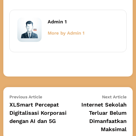
Admin 1
More by Admin 1
Navigasi
Previous
Nex
Previous Article
Next Article
article:
arti
XLSmart Percepat
Internet Sekolah
pos
Digitalisasi Korporasi
Terluar Belum
dengan AI dan 5G
Dimanfaatkan
Maksimal