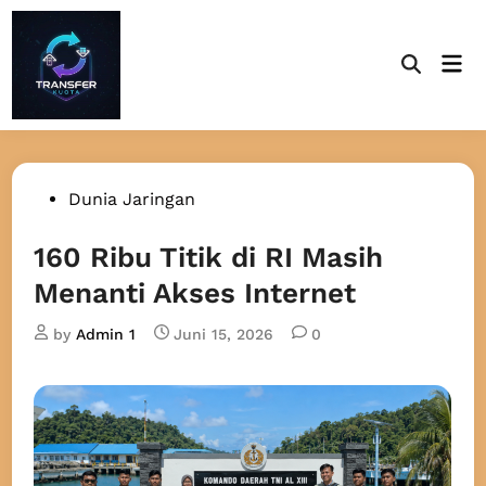
Skip
to
Mai
content
Open
Men
Search
Posted
Dunia Jaringan
in
160 Ribu Titik di RI Masih
Menanti Akses Internet
by
Admin 1
Juni 15, 2026
0