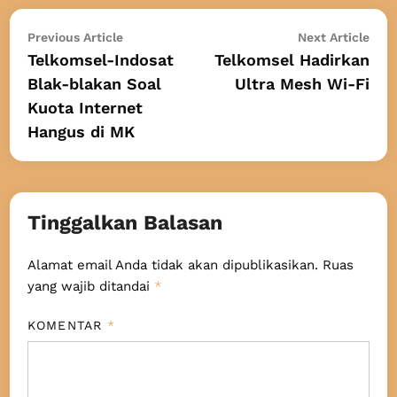
Navigasi
Previous
Nex
Previous Article
Next Article
article:
arti
Telkomsel-Indosat
Telkomsel Hadirkan
pos
Blak-blakan Soal
Ultra Mesh Wi-Fi
Kuota Internet
Hangus di MK
Tinggalkan Balasan
Alamat email Anda tidak akan dipublikasikan.
Ruas
yang wajib ditandai
*
KOMENTAR
*