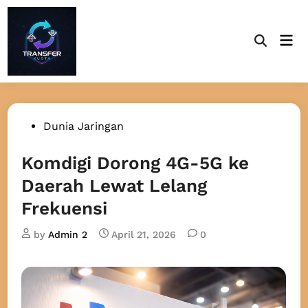
Skip
to
Mai
content
Open
Men
Search
Posted
Dunia Jaringan
in
Komdigi Dorong 4G-5G ke
Daerah Lewat Lelang
Frekuensi
by
Admin 2
April 21, 2026
0